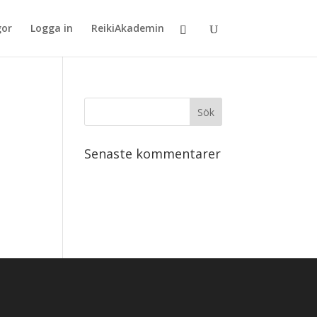
gor
Logga in
ReikiAkademin
Senaste kommentarer