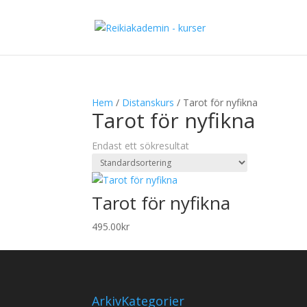
Hem
/
Distanskurs
/ Tarot för nyfikna
Tarot för nyfikna
Endast ett sökresultat
Tarot för nyfikna
495.00
kr
Arkiv
Kategorier