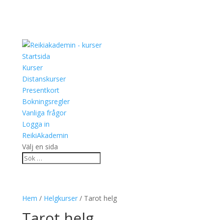
Startsida
Kurser
Distanskurser
Presentkort
Bokningsregler
Vanliga frågor
Logga in
ReikiAkademin
Välj en sida
Hem
/
Helgkurser
/ Tarot helg
Tarot helg