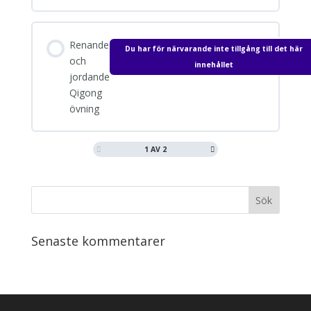
Meditation för rening av chakran och auran
Renande
Du har för närvarande inte tillgång till det här
och
innehållet
jordande
Qigong
övning
1 AV 2
Senaste kommentarer