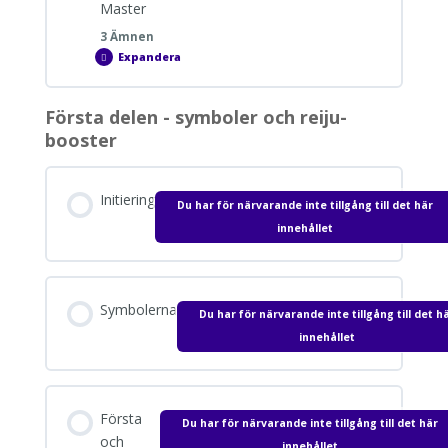
Master
3 Ämnen
Expandera
Välkommen
till
kursen
i
Första delen - symboler och reiju-
Reiki
Avsnitt innehåll
Master
booster
0% SLUTFÖRT
0/3 Steps
Initiering
Du har för närvarande inte tillgång till det här
Hur du lägger upp ditt arbete
innehållet
Hur vi kommunicerar under kursen
Symbolerna
Du har för närvarande inte tillgång till det h
innehållet
Samtycke
Första
Du har för närvarande inte tillgång till det här
och
innehållet