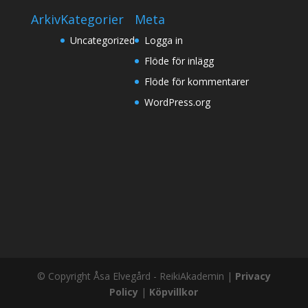
Arkiv
Kategorier
Meta
Uncategorized
Logga in
Flöde för inlägg
Flöde för kommentarer
WordPress.org
© Copyright Åsa Elvegård - ReikiAkademin |
Privacy
Policy
|
Köpvillkor