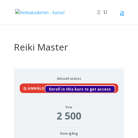
Reiki Master
Aktuell status
EJ ANMÄLD
Enroll in this kurs to get access
Pris
2 500
Kom igång