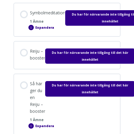
Tibetansk Dai Ko Myo
Symbolmeditation
Du har för närvarande inte tillgång til
innehållet
1 Ämne
Expandera
Symbolmeditation
Raku – tibetansk eldorm
Avsnitt innehåll
Reiju –
Mästargradens symboler – dokument för
Du har för närvarande inte tillgång till det här
0% SLUTFÖRT
0/1 Steps
booster
nedladdning
innehållet
Dokument för nedladdning
Så här
Du har för närvarande inte tillgång till det här
ger du
innehållet
en
Reiju –
booster
1 Ämne
Expandera
Så
här