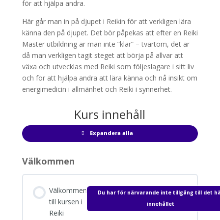
för att hjälpa andra.
Här går man in på djupet i Reikin för att verkligen lära
känna den på djupet. Det bör påpekas att efter en Reiki
Master utbildning är man inte ”klar” – tvärtom, det är
då man verkligen tagit steget att börja på allvar att
växa och utvecklas med Reiki som följeslagare i sitt liv
och för att hjälpa andra att lära känna och nå insikt om
energimedicin i allmänhet och Reiki i synnerhet.
Kurs innehåll
Expandera alla
Avsnitt
Välkommen
Välkommen
Du har för närvarande inte tillgång till det h
till kursen i
innehållet
Reiki