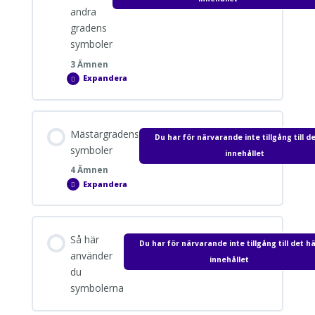
andra
gradens
symboler
3 Ämnen
Expandera
Första
och
andra
gradens
symboler
Avsnitt innehåll
Mästargradens
Du har för närvarande inte tillgång till d
0% SLUTFÖRT
0/3 Steps
symboler
innehållet
4 Ämnen
Expandera
Choku Rei – Kraftsymbolen
Mästargradens
symboler
Avsnitt innehåll
Sei He Ki – Harmonisymbolen
Så här
Du har för närvarande inte tillgång till det h
0% SLUTFÖRT
0/4 Steps
använder
innehållet
du
Hon Sha Ze Sho Nen – Distanssymbolen
symbolerna
Usuis mästarsymbol – Dai Ko Myo