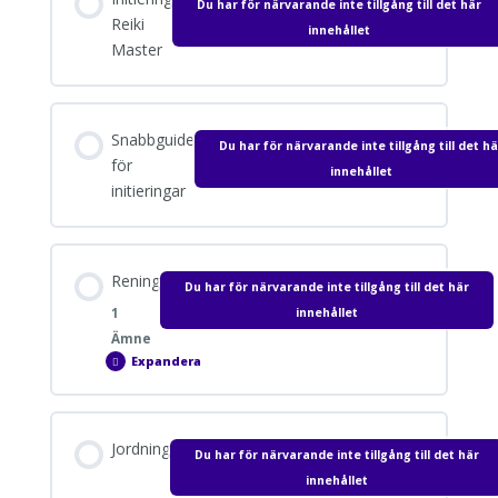
Du har för närvarande inte tillgång till det här
Reiki
innehållet
Master
Snabbguide
Du har för närvarande inte tillgång till det hä
för
innehållet
initieringar
Rening
Du har för närvarande inte tillgång till det här
innehållet
1
Ämne
Expandera
Rening
Avsnitt innehåll
Jordning
Du har för närvarande inte tillgång till det här
0% SLUTFÖRT
0/1 Steps
innehållet