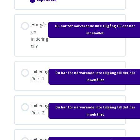
Initieringar
Avsnitt innehåll
Hur går
Du har för närvarande inte tillgång till det här
0% SLUTFÖRT
0/1 Steps
en
innehållet
initiering
till?
Vad är egentligen en initiering?
Initiering
Du har för närvarande inte tillgång till det här
Reiki 1
innehållet
Initiering
Du har för närvarande inte tillgång till det här
Reiki 2
innehållet
Initiering