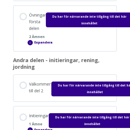
ger
du
en
Avsnitt innehåll
Reiju
Övningar
–
Du har för närvarande inte tillgång till det här
0% SLUTFÖRT
0/1 Steps
booster
första
innehållet
delen
2 Ämnen
Dokument för nedladdning
Expandera
Övningar
första
delen
Andra delen - initieringar, rening,
Avsnitt innehåll
jordning
0% SLUTFÖRT
0/2 Steps
Välkommen
Du har för närvarande inte tillgång till det h
Lär känna de nya symbolerna
till del 2
innehållet
Reiju Booster
Initieringar
Du har för närvarande inte tillgång till det här
innehållet
1 Ämne
Expandera