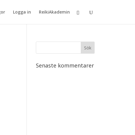
gor
Logga in
ReikiAkademin
Senaste kommentarer