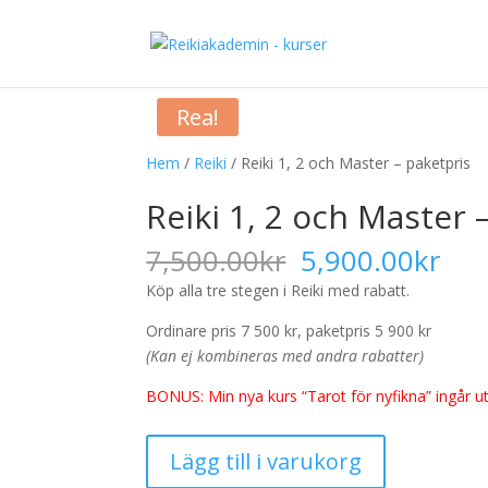
Rea!
Hem
/
Reiki
/ Reiki 1, 2 och Master – paketpris
Reiki 1, 2 och Master 
Det
Det
7,500.00
kr
5,900.00
kr
ursprungliga
nuv
Köp alla tre stegen i Reiki med rabatt.
priset
pri
var:
är:
Ordinare pris 7 500 kr, paketpris 5 900 kr
7,500.00kr.
5,9
(Kan ej kombineras med andra rabatter)
BONUS: Min nya kurs “Tarot för nyfikna” ingår ut
Reiki
Lägg till i varukorg
1,