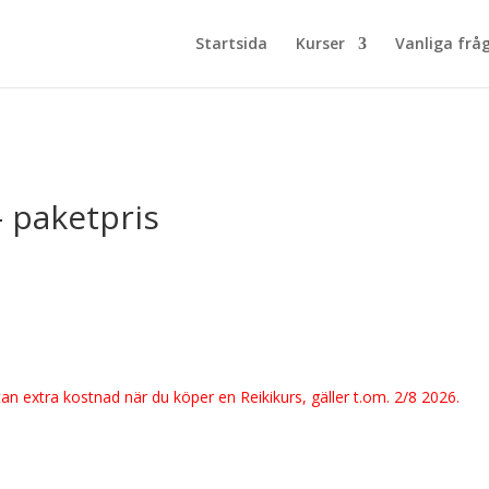
Startsida
Kurser
Vanliga frå
– paketpris
arande
set
00.00kr.
an extra kostnad när du köper en Reikikurs, gäller t.om. 2/8 2026.