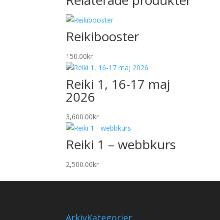
Relaterade produkter
Reikibooster
150.00
kr
Reiki 1, 16-17 maj
2026
3,600.00
kr
Reiki 1 – webbkurs
2,500.00
kr
Arkiv
Kategorier