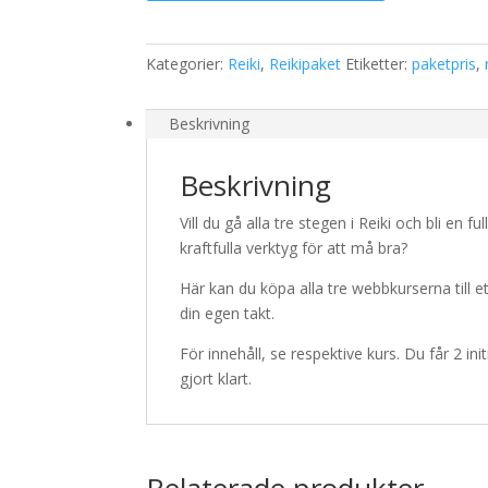
2
och
Master
Kategorier:
Reiki
,
Reikipaket
Etiketter:
paketpris
,
-
paketpris
Beskrivning
mängd
Beskrivning
Vill du gå alla tre stegen i Reiki och bli en f
kraftfulla verktyg för att må bra?
Här kan du köpa alla tre webbkurserna till ett
din egen takt.
För innehåll, se respektive kurs. Du får 2 ini
gjort klart.