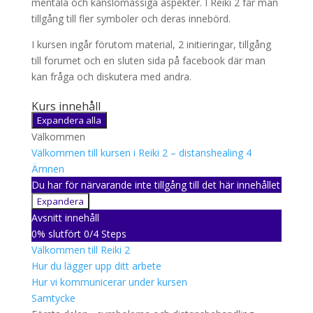
mentala och känslomässiga aspekter. I Reiki 2 får man
tillgång till fler symboler och deras innebörd.
I kursen ingår förutom material, 2 initieringar, tillgång
till forumet och en sluten sida på facebook där man
kan fråga och diskutera med andra.
Kurs innehåll
Expandera alla
Avsnitt
Välkommen
Välkommen till kursen i Reiki 2 – distanshealing
4
Ämnen
Du har för närvarande inte tillgång till det här innehållet
Expandera
Välkommen
Avsnitt innehåll
till
0% slutfört
0/4 Steps
kursen
Välkommen till Reiki 2
i
Reiki
Hur du lägger upp ditt arbete
2
Hur vi kommunicerar under kursen
–
Samtycke
distanshealing