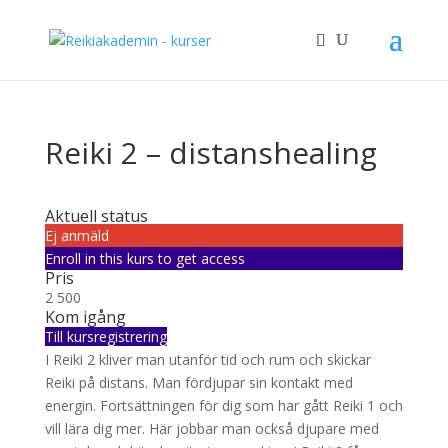
Reiki 2 – distanshealing
Aktuell status
Ej anmäld
Enroll in this kurs to get access
Pris
2 500
Kom igång
Till kursregistrering
I Reiki 2 kliver man utanför tid och rum och skickar
Reiki på distans. Man fördjupar sin kontakt med
energin. Fortsättningen för dig som har gått Reiki 1 och
vill lära dig mer. Här jobbar man också djupare med